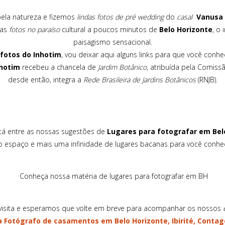
ela natureza e fizemos
lindas fotos de pré wedding
do
casal
Vanusa 
uas
fotos no paraíso
cultural a poucos minutos de
Belo Horizonte
, o
paisagismo sensacional.
 fotos do Inhotim
, vou deixar aqui alguns links para que você conh
nhotim
recebeu a chancela de
Jardim Botânico
, atribuída pela Comissã
desde então, integra a
Rede Brasileira de Jardins Botânicos
(RNJB).
tá entre as nossas sugestões de
Lugares para fotografar em Bel
o espaço e mais uma infinidade de lugares bacanas para você conhec
Conheça nossa matéria de lugares para fotografar em BH
isita e esperamos que volte em breve para acompanhar os nossos
a
Fotógrafo de casamentos em Belo Horizonte, Ibirité, Contag