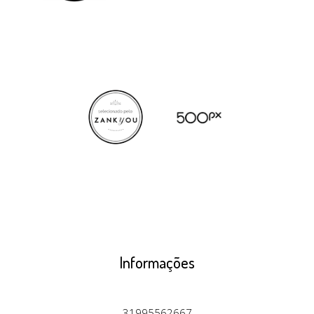
Informações
31995562667