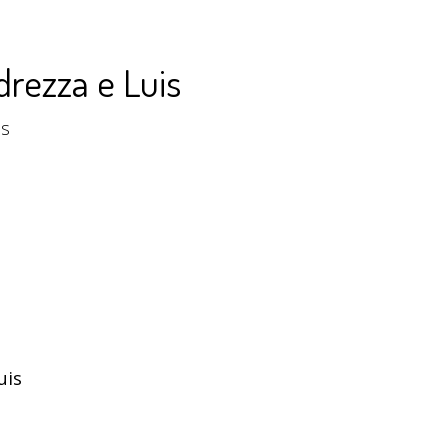
drezza e Luis
is
uis