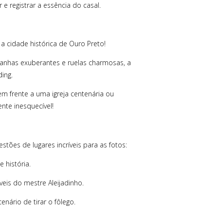
e registrar a essência do casal.
 cidade histórica de Ouro Preto!
tanhas exuberantes e ruelas charmosas, a
ing.
 frente a uma igreja centenária ou
te inesquecível!
stões de lugares incríveis para as fotos:
 história.
eis do mestre Aleijadinho.
nário de tirar o fôlego.