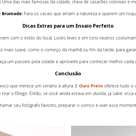
:
Uma das mais famosas da cidade, cheia de casarões coloniais e mu
o Brumado:
Para os casais que amam a natureza e querem um toque 
Dicas Extras para um Ensaio Perfeito
em com o estilo do local. Looks leves e em tons neutros costumam fi
luz mais suave, como o começo da manhã ou fim da tarde, para garant
faça um passeio pela cidade e aproveite para conhecer melhor cada c
Conclusão
ico que merece um cenário à altura. E
Ouro Preto
oferece tudo o 
e tirar o fôlego. Então, se você ainda estava em dúvida, já sabe: essa 
hamar seu fotógrafo favorito, preparar o sorriso e viver esse momen