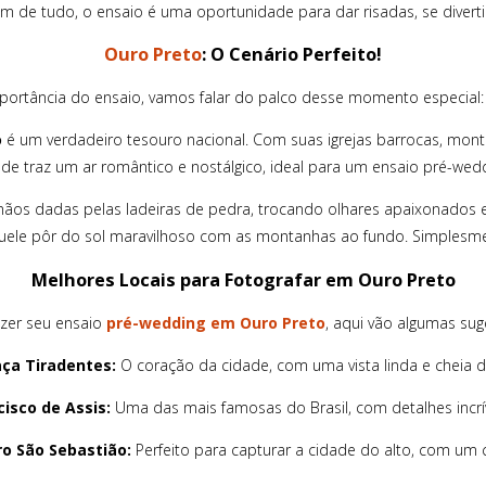
m de tudo, o ensaio é uma oportunidade para dar risadas, se divertir 
Ouro Preto
: O Cenário Perfeito!
portância do ensaio, vamos falar do palco desse momento especial: a
o
é um verdadeiro tesouro nacional. Com suas igrejas barrocas, mon
ade traz um ar romântico e nostálgico, ideal para um ensaio pré-wedd
os dadas pelas ladeiras de pedra, trocando olhares apaixonados em
uele pôr do sol maravilhoso com as montanhas ao fundo. Simplesmen
Melhores Locais para Fotografar em Ouro Preto
azer seu ensaio
pré-wedding em Ouro Preto
, aqui vão algumas suge
aça Tiradentes:
O coração da cidade, com uma vista linda e cheia de
cisco de Assis:
Uma das mais famosas do Brasil, com detalhes incrív
o São Sebastião:
Perfeito para capturar a cidade do alto, com um ce