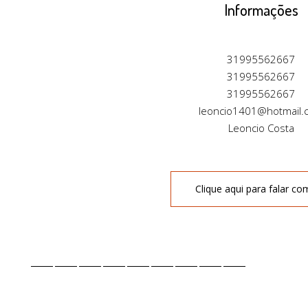
Informações
31995562667
31995562667
31995562667
leoncio1401@hotmail.
Leoncio Costa
Clique aqui para falar co