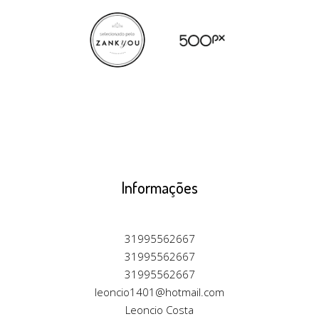
Informações
31995562667
31995562667
31995562667
leoncio1401@hotmail.com
Leoncio Costa