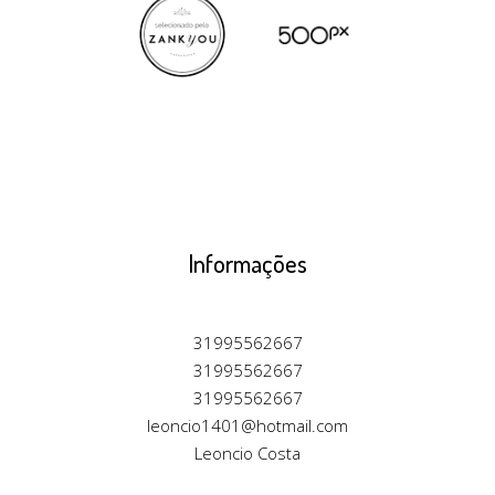
Informações
31995562667
31995562667
31995562667
leoncio1401@hotmail.com
Leoncio Costa