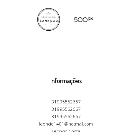
Informações
31995562667
31995562667
31995562667
leoncio1401@hotmail.com
Leoncio Costa