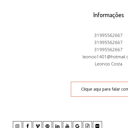
Informações
31995562667
31995562667
31995562667
leoncio1401@hotmail.
Leoncio Costa
Clique aqui para falar co