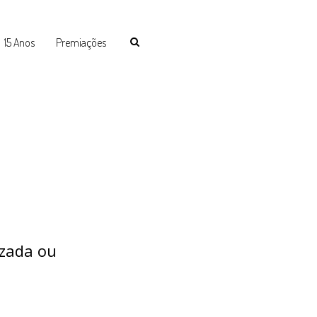
15 Anos
Premiações
izada ou