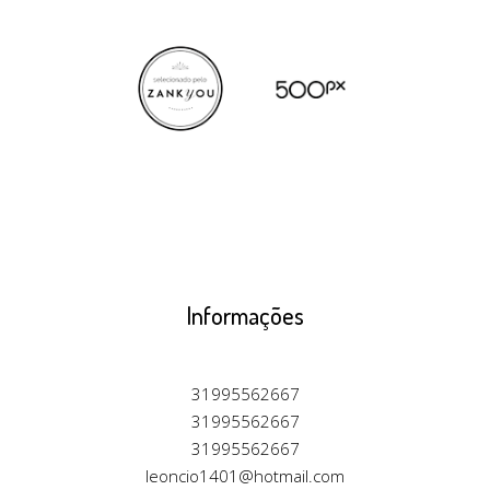
Informações
31995562667
31995562667
31995562667
leoncio1401@hotmail.com