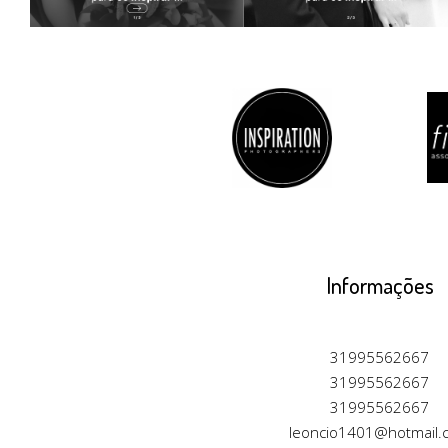
Informações
31995562667
31995562667
31995562667
leoncio1401@hotmail.