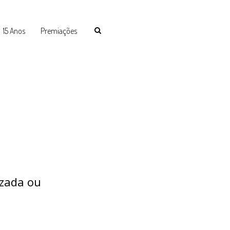
15 Anos
Premiações
izada ou