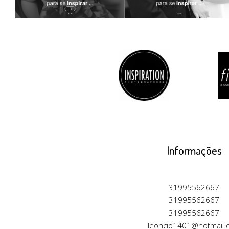
Informações
31995562667
31995562667
31995562667
leoncio1401@hotmail.