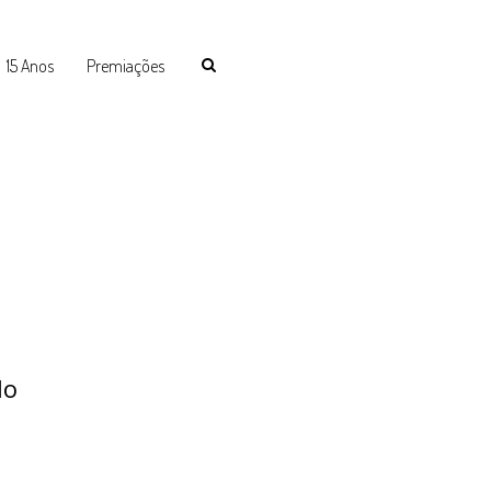
15 Anos
Premiações
lo